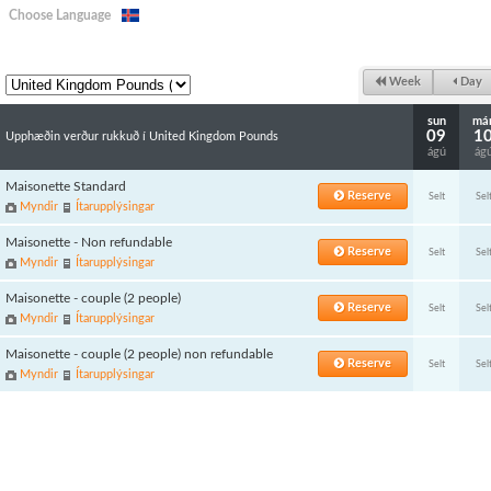
Choose Language
Week
Day
sun
má
09
1
Upphæðin verður rukkuð í United Kingdom Pounds
ágú
ág
Maisonette Standard
Reserve
Selt
Sel
Myndir
Ítarupplýsingar
Maisonette - Non refundable
Reserve
Selt
Sel
Myndir
Ítarupplýsingar
Maisonette - couple (2 people)
Reserve
Selt
Sel
Myndir
Ítarupplýsingar
Maisonette - couple (2 people) non refundable
Reserve
Selt
Sel
Myndir
Ítarupplýsingar