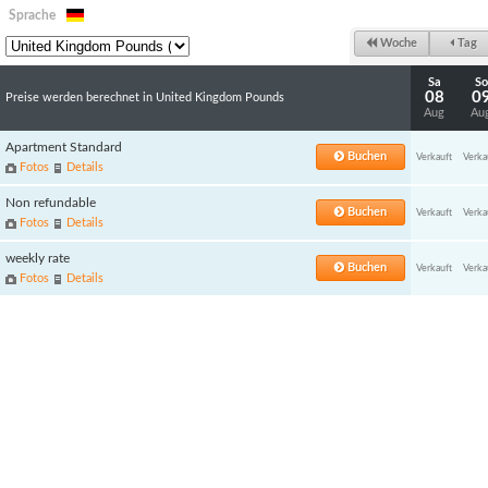
Sprache
Woche
Tag
Sa
So
08
0
Preise werden berechnet in United Kingdom Pounds
Aug
Au
Apartment Standard
Buchen
Verkauft
Verka
Fotos
Details
Non refundable
Buchen
Verkauft
Verka
Fotos
Details
weekly rate
Buchen
Verkauft
Verka
Fotos
Details