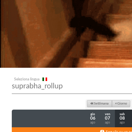
Seleziona lingua
suprabha_rollup
Settimana
Giorno
gio
ven
sab
06
07
08
ago
ago
ago
Fare clic su un p