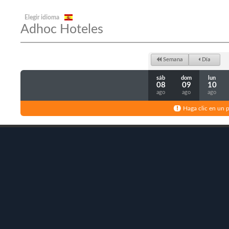
Elegir idioma
Adhoc Hoteles
Semana
Día
sáb
dom
lun
08
09
10
ago
ago
ago
Haga clic en un p