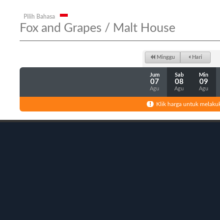
Pilih Bahasa
Fox and Grapes / Malt House
Minggu
Hari
Jum
Sab
Min
07
08
09
Agu
Agu
Agu
Klik harga untuk melaku