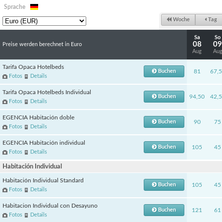
Sprache
Woche
Tag
Sa
So
08
09
Preise werden berechnet in Euro
Aug
Au
Tarifa Opaca Hotelbeds
Buchen
81
67,
Fotos
Details
Tarifa Opaca Hotelbeds Individual
Buchen
94,50
42,
Fotos
Details
EGENCIA Habitación doble
Buchen
90
75
Fotos
Details
EGENCIA Habitación individual
Buchen
105
45
Fotos
Details
Habitación Individual
Habitación Individual Standard
Buchen
105
45
Fotos
Details
Habitacion Individual con Desayuno
Buchen
121
61
Fotos
Details