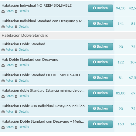
Habitación Individual NO REEMBOLSABLE
Buchen
94,50
42,
Fotos
Details
Habitación Individual Standard con Desayuno y Media Pension
Buchen
141
81
Fotos
Details
Habitación Doble Standard
Habitación Doble Standard
Buchen
90
75
Fotos
Details
Hab Doble Standard con Desayuno
Buchen
122
10
Fotos
Details
Habitación Doble Standard NO REEMBOLSABLE
Buchen
81
67,
Fotos
Details
Habitacion doble Standard Estancia minima de dos noches
Buchen
82,80
69
Fotos
Details
Habitacion Doble Uso Individual Desayuno Incluido
Buchen
90
75
Fotos
Details
Habitación Doble Standard con Desayuno y Media Pension
Buchen
160
14
Fotos
Details