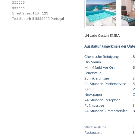
555555
555555
5 Test Street TEST 123
Test Suburb 5
5555555 Portugal
LH Jade Cestari EMEA
Ausstattungsmerkmale der Unte
Chemische Reinigung
B
Dry Sauna
G
Mini-Markt vor Ort
B
Feuerstelle
S
Sprinkleranlage
S
24-Stunden-Portierservice
F
Kamin
W
Newspaper
G
24-Stunden-Rezeption
G
Fußmassage
S
24-Stunden-Zimmerservice
B
Wechselstube
F
Restaurant
S