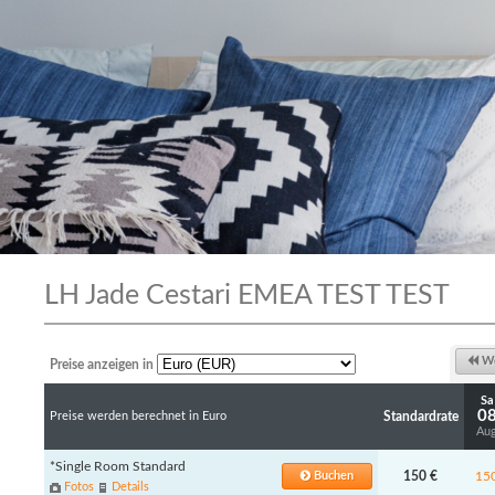
LH Jade Cestari EMEA TEST TEST
Wo
Preise anzeigen in
Sa
0
Preise werden berechnet in Euro
Standardrate
Au
*Single Room Standard
Buchen
150 €
15
Fotos
Details