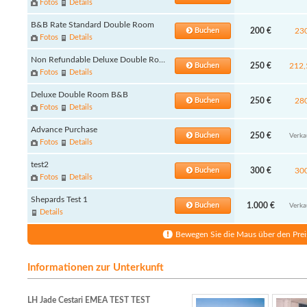
Fotos
Details
B&B Rate Standard Double Room
Buchen
200 €
23
Fotos
Details
Non Refundable Deluxe Double Room
Buchen
250 €
212,
Fotos
Details
Deluxe Double Room B&B
Buchen
250 €
28
Fotos
Details
Advance Purchase
Buchen
250 €
Verka
Fotos
Details
test2
Buchen
300 €
30
Fotos
Details
Shepards Test 1
Buchen
1.000 €
Verka
Details
Bewegen Sie die Maus über den Prei
Informationen zur Unterkunft
LH Jade Cestari EMEA TEST TEST