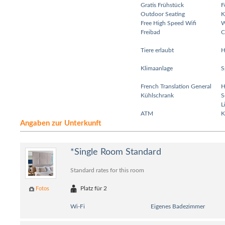
Gratis Frühstück
F
Outdoor Seating
K
Free High Speed Wifi
W
Freibad
C
Tiere erlaubt
H
Klimaanlage
S
French Translation General
H
Kühlschrank
S
L
ATM
K
Angaben zur Unterkunft
*Single Room Standard
Standard rates for this room
Platz für 2
Fotos
Wi-Fi
Eigenes Badezimmer