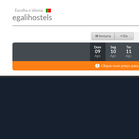
Escolha o idioma
egalihostels
Semana
Dia
Dom
Seg
Ter
09
10
11
Ago
Ago
Ago
Clique num preço para 