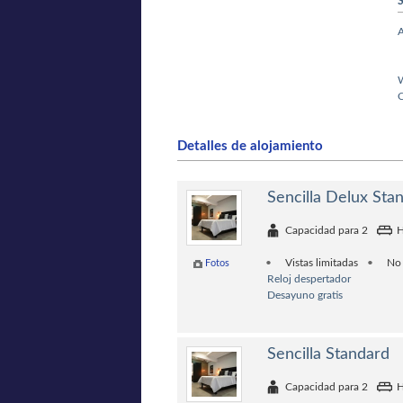
S
A
W
Detalles de alojamiento
Sencilla Delux Sta
Capacidad para 2
H
Vistas limitadas
No
Fotos
Reloj despertador
Desayuno gratis
Sencilla Standard
Capacidad para 2
H