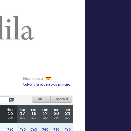
Elegir idioma
Volver a la página web principal
Día
Semana
dom
lun
mar
mié
jue
vie
16
17
18
19
20
21
ago
ago
ago
ago
ago
ago
760
760
760
760
760
760