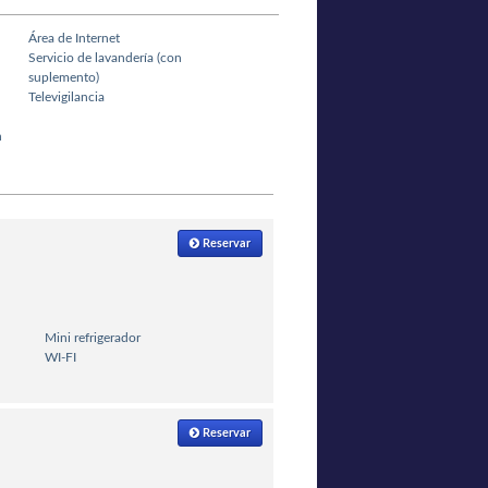
Área de Internet
Servicio de lavandería (con
suplemento)
Televigilancia
n
Reservar
Mini refrigerador
WI-FI
Reservar