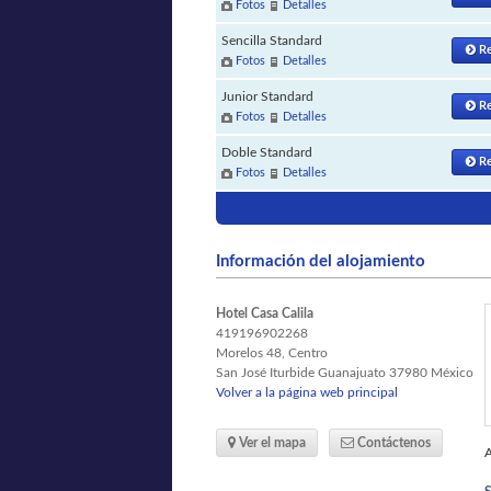
Fotos
Detalles
Sencilla Standard
Re
Fotos
Detalles
Junior Standard
Re
Fotos
Detalles
Doble Standard
Re
Fotos
Detalles
Información del alojamiento
Hotel Casa Calila
419196902268
Morelos 48, Centro
San José Iturbide
Guanajuato
37980 México
Volver a la página web principal
Ver el mapa
Contáctenos
A