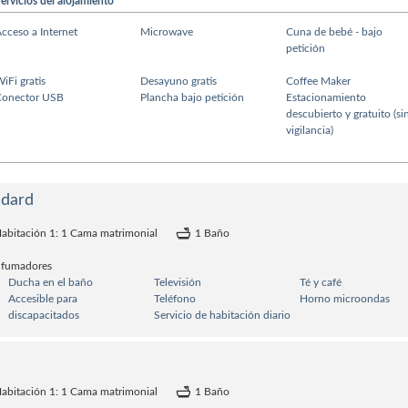
ervicios del alojamiento
cceso a Internet
Microwave
Cuna de bebé - bajo
petición
iFi gratis
Desayuno gratis
Coffee Maker
Conector USB
Plancha bajo petición
Estacionamiento
descubierto y gratuito (si
vigilancia)
ndard
abitación 1: 1 Cama matrimonial
1 Baño
 fumadores
Ducha en el baño
Televisión
Té y café
Accesible para
Teléfono
Horno microondas
discapacitados
Servicio de habitación diario
abitación 1: 1 Cama matrimonial
1 Baño