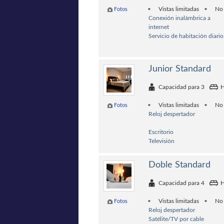
Vistas limitadas
No
Fotos
Conexión inalámbrica a
internet
Servicio de habitación diario
Junior Standard
Capacidad para 3
H
Vistas limitadas
No
Fotos
Reloj despertador
Escritorio
Televisión
Doble Standard
Capacidad para 4
H
Vistas limitadas
No
Fotos
Reloj despertador
Satélite/TV por cable