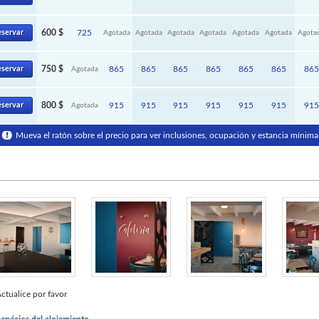
servar
600 $
725
Agotada
Agotada
Agotada
Agotada
Agotada
Agotada
Agota
servar
750 $
865
865
865
865
865
865
865
Agotada
servar
800 $
915
915
915
915
915
915
915
Agotada
Mueva el ratón sobre el precio para ver inclusiones, ocupación y estancia mínima
ctualice por favor