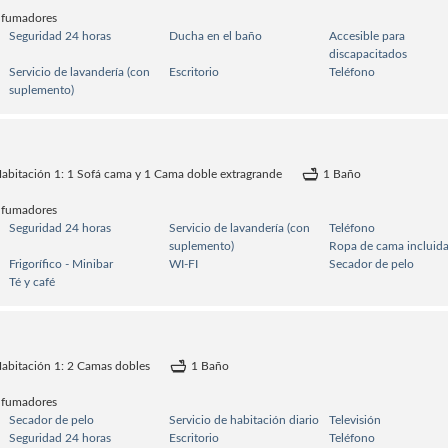
 fumadores
Seguridad 24 horas
Ducha en el baño
Accesible para
discapacitados
Servicio de lavandería (con
Escritorio
Teléfono
suplemento)
abitación 1: 1 Sofá cama y 1 Cama doble extragrande
1 Baño
 fumadores
Seguridad 24 horas
Servicio de lavandería (con
Teléfono
suplemento)
Ropa de cama incluid
Frigorífico - Minibar
WI-FI
Secador de pelo
Té y café
abitación 1: 2 Camas dobles
1 Baño
 fumadores
Secador de pelo
Servicio de habitación diario
Televisión
Seguridad 24 horas
Escritorio
Teléfono