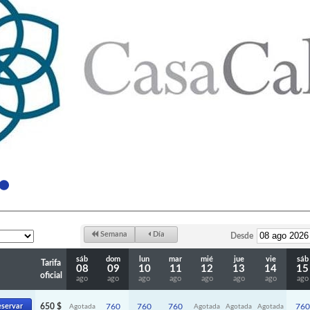
Semana
Día
Desde
sáb
dom
lun
mar
mié
jue
vie
sáb
Tarifa
08
09
10
11
12
13
14
15
oficial
ago
ago
ago
ago
ago
ago
ago
ago
servar
650 $
760
760
760
760
Agotada
Agotada
Agotada
Agotada