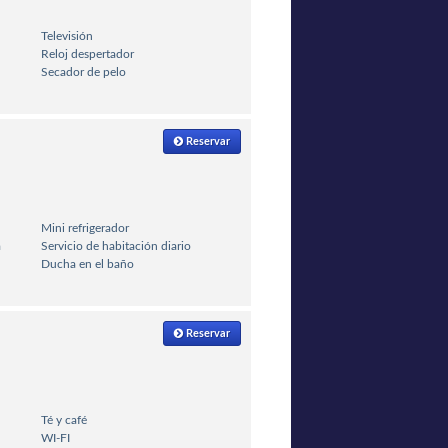
Televisión
Reloj despertador
Secador de pelo
Reservar
Mini refrigerador
a
Servicio de habitación diario
Ducha en el baño
Reservar
Té y café
WI-FI